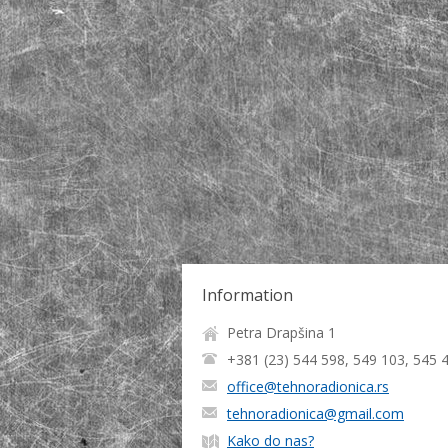
Information
Petra Drapšina 1
+381 (23) 544 598, 549 103, 545 
office@tehnoradionica.rs
tehnoradionica@gmail.com
Kako do nas?