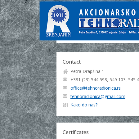
Contact
Petra Drapšina 1
+381 (23) 544 598, 549 103, 545 
office@tehnoradionica.rs
tehnoradionica@gmail.com
Kako do nas?
Certificates