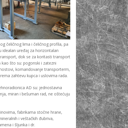
og čeličnog lima i čeličnog profila, pa
u idealan uređaj za horizontalan
ransport, dok se za koritasti transport
ra kao što su: pogonski i zatezni
li mostovi, komandovanje transporterm,
 prema zahtevu kupca i uslovima rada.
Tehnoradionica AD su: jednostavna
vanja, miran i bešuman rad, ne oštećuju
mlinovima, fabrikama stočne hrane,
ineralnih i veštačkih đubriva,
mena i šljunka i dr.