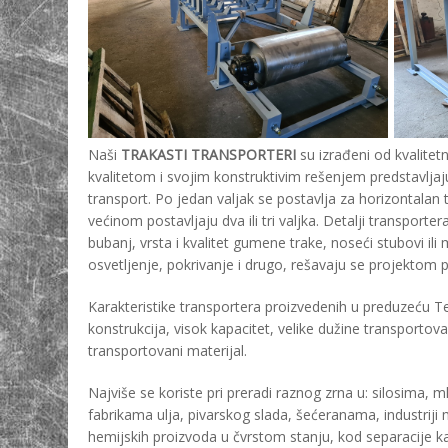
Naši
TRAKASTI TRANSPORTERI
su izrađeni od kvalitetn
kvalitetom i svojim konstruktivim rešenjem predstavljaj
transport. Po jedan valjak se postavlja za horizontalan t
većinom postavljaju dva ili tri valjka. Detalji transporte
bubanj, vrsta i kvalitet gumene trake, noseći stubovi i
osvetljenje, pokrivanje i drugo, rešavaju se projektom
Karakteristike transportera proizvedenih u preduzeću 
konstrukcija, visok kapacitet, velike dužine transporto
transportovani materijal.
Najviše se koriste pri preradi raznog zrna u: silosima, 
fabrikama ulja, pivarskog slada, šećeranama, industriji m
hemijskih proizvoda u čvrstom stanju, kod separacije ka