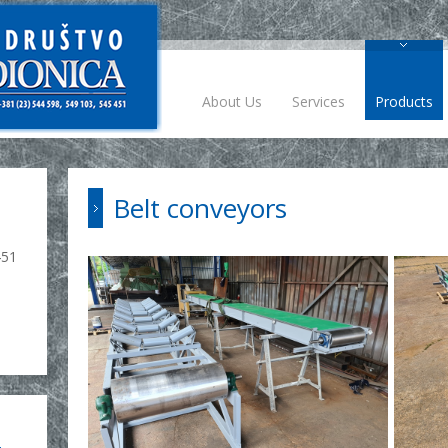
About Us
Services
Products
Belt conveyors
451