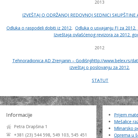
2013
IZVEŠTAJ O ODRŽANOJ REDOVNOJ SEDNICI SKUPŠTINE 
Odluka o raspodeli dobiti iz 2012
,
Odluka o usvajanju FI za 2012.
Izveštaja ovlašćenog revizora za 2012. go
2012
Tehnoradionica AD Zrenjanin – Godišnji
http://www.belex.rs/d
izveštaj o poslovanju za 2012.
STATUT
Informacije
Prijem mater
Mešalice ra
Petra Drapšina 1
Mlinarsko pe
+381 (23) 544 598, 549 103, 545 451
Oprema u 