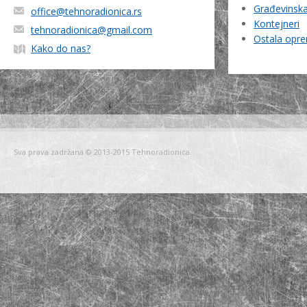
Građevinska 
office@tehnoradionica.rs
Kontejneri
tehnoradionica@gmail.com
Ostala opr
Kako do nas?
Sva prava zadržana © 2013-2015 Tehnoradionica.