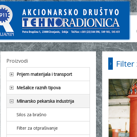
Proizvodi
Filter
Prijem materijala i transport
Mešalice raznih tipova
Mlinarsko pekarska industrija
Silos za brašno
Filter za otprašivanje