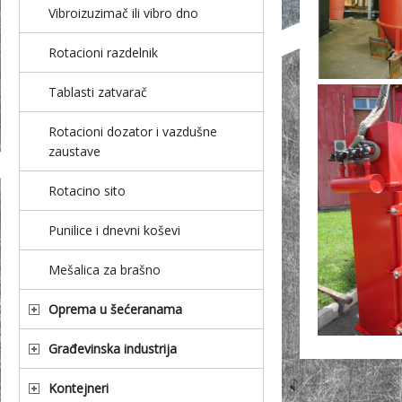
Vibroizuzimač ili vibro dno
Rotacioni razdelnik
Tablasti zatvarač
Rotacioni dozator i vazdušne
zaustave
Rotacino sito
Punilice i dnevni koševi
Mešalica za brašno
Oprema u šećeranama
Građevinska industrija
Kontejneri