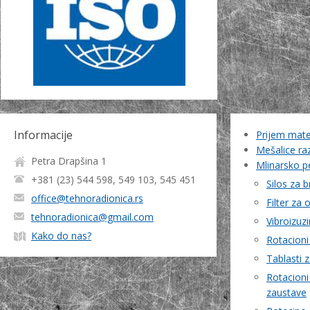
Informacije
Prijem mater
Mešalice ra
Petra Drapšina 1
Mlinarsko pe
+381 (23) 544 598, 549 103, 545 451
Silos za 
office@tehnoradionica.rs
Filter za 
tehnoradionica@gmail.com
Vibroizuzi
Kako do nas?
Rotacioni
Tablasti 
Rotacioni
zaustave