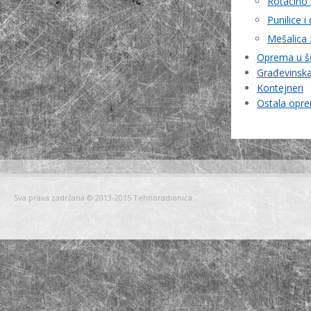
Rotacino 
Punilice i
Mešalica 
Oprema u 
Građevinska 
Kontejneri
Ostala opr
Sva prava zadržana © 2013-2015 Tehnoradionica.