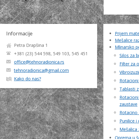
Informacije
Prijem mater
Mešalice ra
Petra Drapšina 1
Mlinarsko pe
+381 (23) 544 598, 549 103, 545 451
Silos za 
office@tehnoradionica.rs
Filter za 
tehnoradionica@gmail.com
Vibroizuzi
Kako do nas?
Rotacioni
Tablasti 
Rotacioni
zaustave
Rotacino 
Punilice i
Mešalica 
Oprema u 