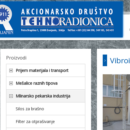
Proizvodi
Vibroi
Prijem materijala i transport
Mešalice raznih tipova
Mlinarsko pekarska industrija
Silos za brašno
Filter za otprašivanje