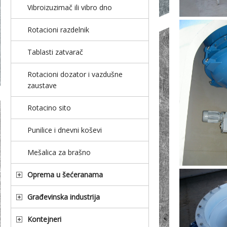
Vibroizuzimač ili vibro dno
Rotacioni razdelnik
Tablasti zatvarač
Rotacioni dozator i vazdušne
zaustave
Rotacino sito
Punilice i dnevni koševi
Mešalica za brašno
Oprema u šećeranama
Građevinska industrija
Kontejneri