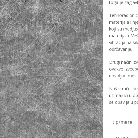
toga je zaglav
Tehnoradionica
materijala i nj
koji su medju
materijala. Ve
vibracija na si
održavanje.
Drugi način iz
ovakve izvedb
dovoljno mest
Naš stručni ti
uzimajući u ob
se obavlja u p
tip/mere