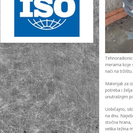
Tehnoradionic
merama koje s
naći na tržištu.
Materijali za i
potreba i želj
unutrašnjim p
Uobičajno, sil
na dnu. Najviš
stočna hrana, ž
velika težina 