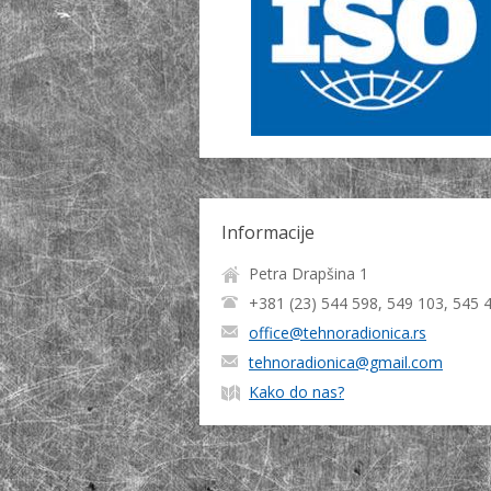
Informacije
Petra Drapšina 1
+381 (23) 544 598, 549 103, 545 
office@tehnoradionica.rs
tehnoradionica@gmail.com
Kako do nas?