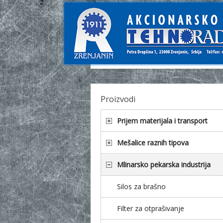
Proizvodi
Prijem materijala i transport
Mešalice raznih tipova
Mlinarsko pekarska industrija
Silos za brašno
Filter za otprašivanje