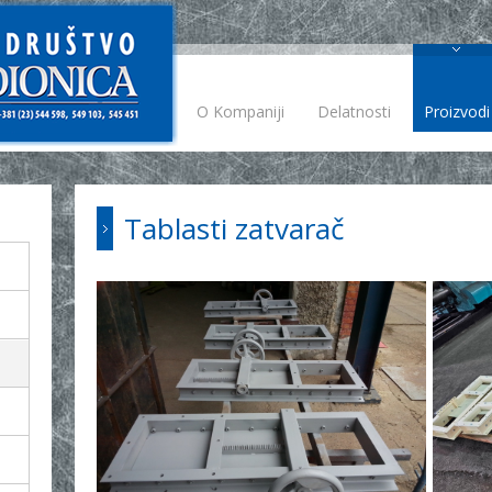
O Kompaniji
Delatnosti
Proizvodi
Tablasti zatvarač