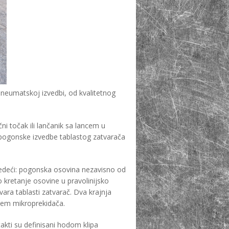
neumatskoj izvedbi, od kvalitetnog
i točak ili lančanik sa lancem u
 pogonske izvedbe tablastog zatvarača
sledeći: pogonska osovina nezavisno od
 kretanje osovine u pravolinijsko
vara tablasti zatvarač. Dva krajnja
njem mikroprekidača.
akti su definisani hodom klipa