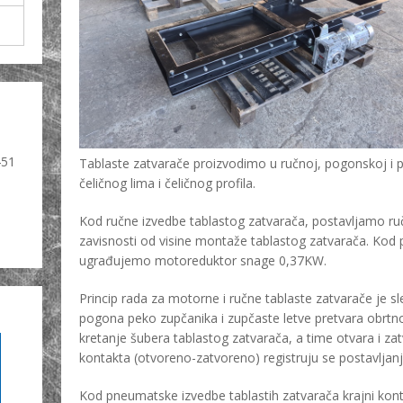
451
Tablaste zatvarače proizvodimo u ručnoj, pogonskoj i p
čeličnog lima i čeličnog profila.
Kod ručne izvedbe tablastog zatvarača, postavljamo ručn
zavisnosti od visine montaže tablastog zatvarača. Kod
ugrađujemo motoreduktor snage 0,37KW.
Princip rada za motorne i ručne tablaste zatvarače je 
pogona peko zupčanika i zupčaste letve pretvara obrtno
kretanje šubera tablastog zatvarača, a time otvara i zat
kontakta (otvoreno-zatvoreno) registruju se postavlja
Kod pneumatske izvedbe tablastih zatvarača krajni kont