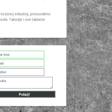
rocesnoj industriji, proizvodimo
voda. Takodje i ove tablaste