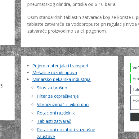
pneumatskog cilindra, pritiska od 6-10 bar-a.
Osim standardnih tablastih zatvarača koji se koriste u p
tablaste zatvarače za vodopropuste pri regulaciji nivoa 
zatvarače proizvodimo sa el. pogonom.
Prijem materijala i transport
Mešalice raznih tipova
Mlinarsko pekarska industrija
451
Silos za brašno
Filter za otprašivanje
Vibroizuzimač ili vibro dno
Rotacioni razdelnik
Tablasti zatvarač
Rotacioni dozator i vazdušne
zaustave