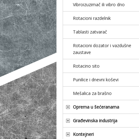
Vibroizuzimač ili vibro dno
Rotacioni razdelnik
Tablasti zatvarač
Rotacioni dozator i vazdušne
zaustave
Rotacino sito
Punilice i dnevni koševi
Mešalica za brašno
Oprema u šećeranama
Građevinska industrija
Kontejneri