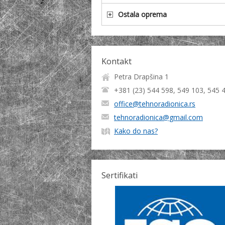
Ostala oprema
Kontakt
Petra Drapšina 1
+381 (23) 544 598, 549 103, 545 
office@tehnoradionica.rs
tehnoradionica@gmail.com
Kako do nas?
Sertifikati