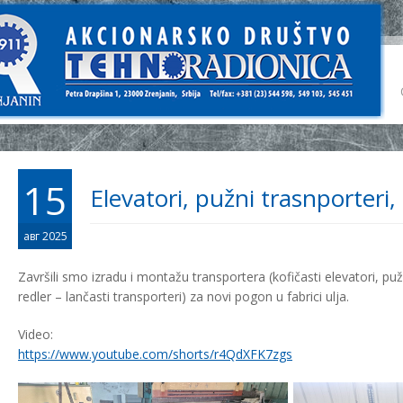
15
Elevatori, pužni trasnporteri, 
авг 2025
Završili smo izradu i montažu transportera (kofičasti elevatori, pužn
redler – lančasti transporteri) za novi pogon u fabrici ulja.
Video:
https://www.youtube.com/shorts/r4QdXFK7zgs