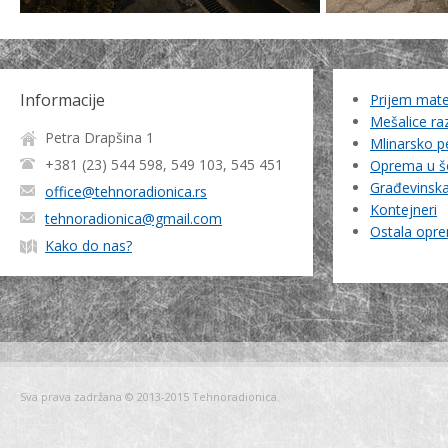
Informacije
Prijem mater
Mešalice ra
Petra Drapšina 1
Mlinarsko pe
+381 (23) 544 598, 549 103, 545 451
Oprema u 
Građevinska 
office@tehnoradionica.rs
Kontejneri
tehnoradionica@gmail.com
Ostala opr
Kako do nas?
Sva prava zadržana © 2013-2015 Tehnoradionica.