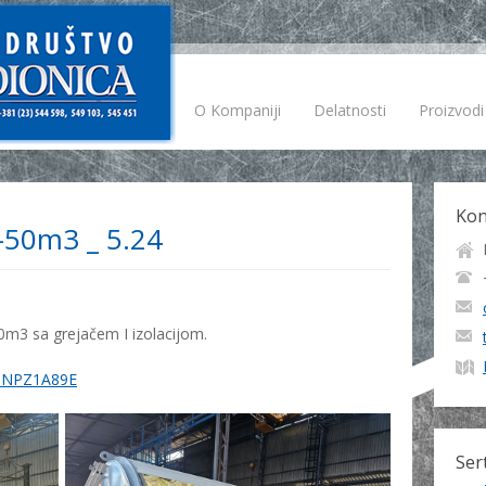
O Kompaniji
Delatnosti
Proizvodi
Kon
-50m3 _ 5.24
50m3 sa grejačem I izolacijom.
oDNPZ1A89E
Sert