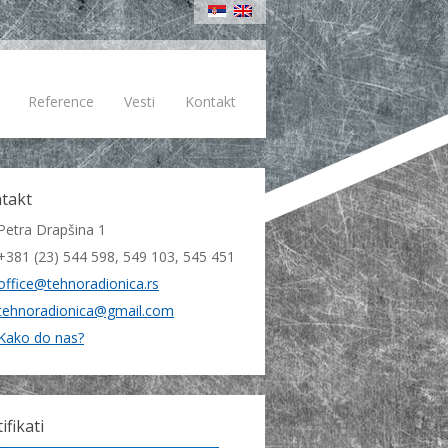
Reference
Vesti
Kontakt
takt
Petra Drapšina 1
+381 (23) 544 598, 549 103, 545 451
office@tehnoradionica.rs
tehnoradionica@gmail.com
Kako do nas?
ifikati