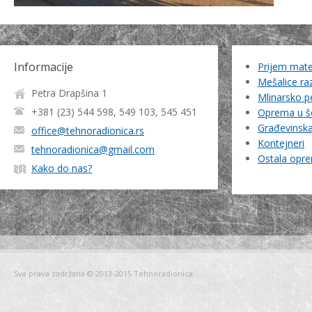
Informacije
Prijem mater
Mešalice ra
Petra Drapšina 1
Mlinarsko pe
+381 (23) 544 598, 549 103, 545 451
Oprema u 
Građevinska 
office@tehnoradionica.rs
Kontejneri
tehnoradionica@gmail.com
Ostala opr
Kako do nas?
Sva prava zadržana © 2013-2015 Tehnoradionica.