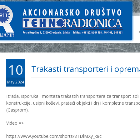
10
Trakasti transporteri i oprem
May 2024
Izrada, isporuka i montaza trakastih transportera za transport soli
konstrukcije, usipni koševi, prateći objekti i dr) i kompletne transp
(Gasprom).
Video =>
https://www.youtube.com/shorts/8TDlMXy_k8c